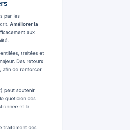
ers
s par les
crit.
Améliorer la
fficacement aux
ité.
ntilées, traitées et
ajeur. Des retours
, afin de renforcer
) peut soutenir
 le quotidien des
ctionnée et la
e traitement des