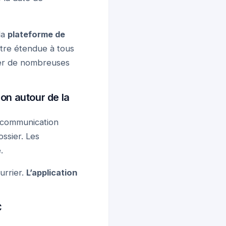
la
plateforme de
être étendue à tous
liser de nombreuses
ion autour de la
a communication
ssier. Les
.
urrier.
L’application
C