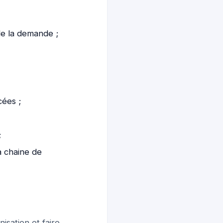
de la demande ;
cées ;
;
a chaine de
isation et faire