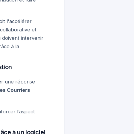
oit l'accélérer
collaborative et
i doivent intervenir
râce à la
stion
er une réponse
es Courriers
forcer l’aspect
râce à un logiciel