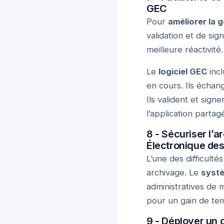
GEC
Pour
améliorer la g
validation et de si
meilleure réactivité
Le
logiciel GEC
incl
en cours. Ils échan
Ils valident et sig
l’application parta
8 - Sécuriser l’a
Électronique des
L’une des difficulté
archivage. Le
systè
administratives de 
pour un gain de te
9 - Déployer un o