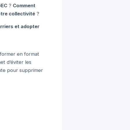
 GEC
?
Comment
re collectivité
?
rriers et adopter
sformer en format
t d’éviter les
ente pour supprimer