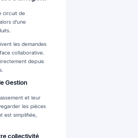
e circuit de
alors d’une
uits.
uivent les demandes
face collaborative.
 directement depuis
s.
de Gestion
lassement et leur
egarder les pièces
est simplifiée,
re collectivité