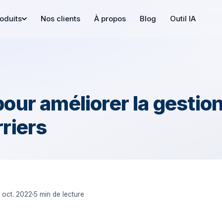
Nos clients
À propos
Blog
Outil IA
oduits
pour améliorer la gestio
rriers
 oct. 2022
5 min
de lecture